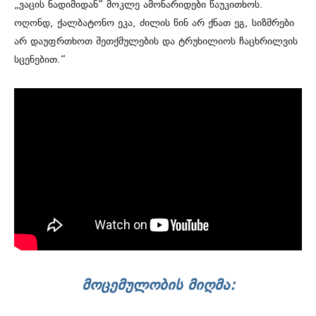
„ვაცის ნადიმიდან“ მოკლე ამონარიდები წაუკითხოს.
ოღონდ, ქალბატონო ეკა, ძილის წინ არ ქნათ ეგ, სიზმრები
არ დაუფრთხოთ შეთქმულების და ტრუხილიოს ჩაცხრილვის
სცენებით.“
ᲛᲝᲪᲔᲛᲣᲚᲝᲑᲘᲡ ᲛᲘᲦᲛᲐ: