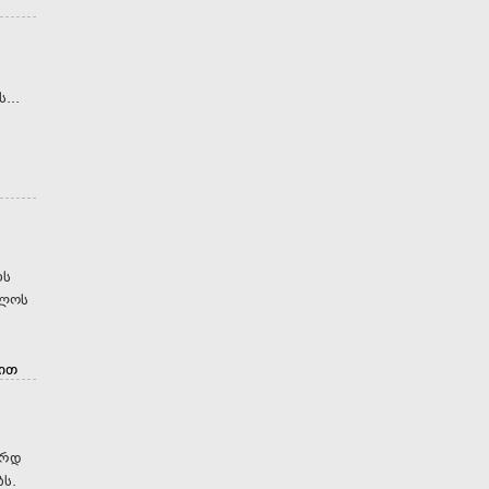
ს...
ის
ულოს
ით
არდ
ს.