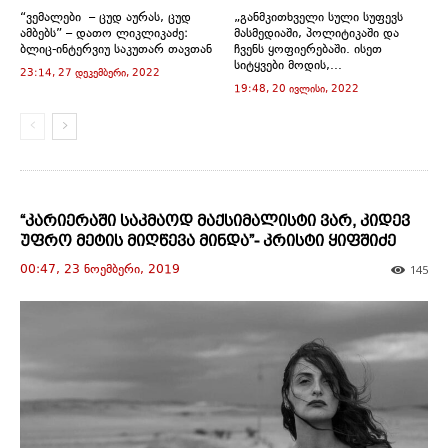
w
o
o
o
o
w
“ვემალები – ცუდ აურას, ცუდ
„განმკითხველი სული სუფევს
)
w
w
w
w
i
ამბებს” – დათო ლიკლიკაძე:
მასმედიაში, პოლიტიკაში და
)
)
)
)
n
d
ბლიც-ინტერვიუ საკუთარ თავთან
ჩვენს ყოფიერებაში. ისეთ
o
სიტყვები მოდის,...
23:14, 27 დეკემბერი, 2022
w
)
19:48, 20 ივლისი, 2022