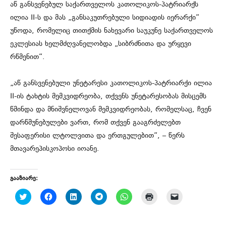
აწ განსვენებულ საქართველოს კათოლიკოს-პატრიარქს
ილია II-ს და მას „განსაკუთრებული სიდიადის იერარქი“
უწოდა, რომელიც თითქმის ნახევარი საუკუნე საქართველოს
ეკლესიას ხელმძღვანელობდა „სიბრძნითა და ურყევი
რწმენით“.
„აწ განსვენებული უნეტარესი კათოლიკოს-პატრიარქი ილია
II-ის ტახტის მემკვიდრეობა, თქვენს უნეტარესობას მისცემს
წმინდა და მნიშვნელოვან მემკვიდრეობას, რომელსაც, ჩვენ
დარწმუნებულები ვართ, რომ თქვენ გააგრძელებთ
შესაფერისი ლტოლვითა და ერთგულებით“, – წერს
მთავარეპისკოპოსი იოანე.
გააზიარე:
C
C
C
C
C
C
C
l
l
l
l
l
l
l
i
i
i
i
i
i
i
c
c
c
c
c
c
c
k
k
k
k
k
k
k