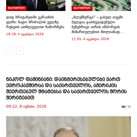
i
w
w
w
w
n
n
i
i
i
i
n
მსოფლიო
მსოფლიო
d
n
n
n
n
e
o
d
d
d
d
w
დიდ ბრიტანეთში უკრაინის
„ბლუმბერგი“ – გასულ თვეში
w
o
o
o
o
w
ელჩი: ნატო ბრძოლის ველზე
ბელგია გათხევადებული
)
w
w
w
w
i
)
)
)
)
n
რუსეთს ათწლეულით ჩამორჩება
ბუნებრივი აირის იმპორტის
d
მიმართულებით მთლიანად...
18:28, 4 აგვისტო, 2026
o
w
11:05, 4 აგვისტო, 2026
)