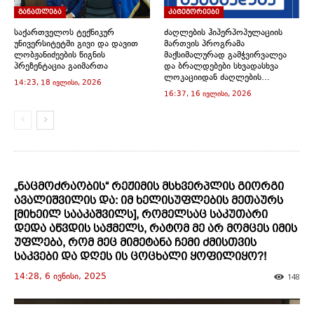
i
w
w
w
w
n
n
i
i
i
i
n
განათლება
კატეგორიები
d
n
n
n
n
e
o
d
d
d
d
w
საქართველოს ტექნიკურ
ძაღლების ჰიპერპოპულაციის
w
o
o
o
o
w
უნივერსიტეტში გივი და დავით
მართვის პროგრამა
)
w
w
w
w
i
)
)
)
)
n
ლობჟანიძეების წიგნის
მაქსიმალურად გამჭვირვალეა
d
პრეზენტაცია გაიმართა
და ბრალდებები სხვადასხვა
o
ლოკაციიდან ძაღლების...
w
14:23, 18 ივლისი, 2026
)
16:37, 16 ივლისი, 2026