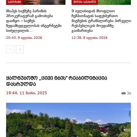
n
i
i
i
i
n
სპორტი
დღის სიახლე
d
n
n
n
n
e
o
d
d
d
d
w
მბაპეს საქმეზე პარიზის
9 ივლისიდან მსოფლიო
w
o
o
o
o
w
პროკურატურამ გამოძიება
ჩემპიონატის საფეხბურთო
)
w
w
w
w
i
)
)
)
)
n
დაიწყო – საქმეს
მატჩების ტრანსლირება პირველი
d
ზედამხედველობას ინტერნეტში
რესპუბლიკის მოედანზე
o
სიძულვილის...
გაიმართება
w
)
20:43, 9 ივლისი, 2026
12:38, 8 ივლისი, 2026