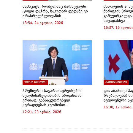
e
n
n
n
n
n
w
e
e
e
e
s
მამაკაცს, რომელმაც მარნეულში
ძაღლების ჰიპ
w
w
w
w
w
i
ცოლი დაჭრა, საკუთარ დედაზე კი
მართვის პროგ
i
w
w
w
w
n
არასრულწლოვანის...
გამჭვირვალეა
n
i
i
i
i
n
სხვადასხვა...
d
n
n
n
n
e
13:54, 24 ივლისი, 2026
o
d
d
d
d
w
16:37, 16 ივლისი
w
o
o
o
o
w
)
w
w
w
w
i
)
)
)
)
n
d
o
w
)
დღის სიახლე
კატეგორიები
პრემიერი: საჯარო სერვისების
გია აბაშიძე: პ
ხელმისაწვდომობის ზრდასთან
(რუბლოვნა) ხ
ერთად, განსაკუთრებულ
ხელოვნური აჟი
ყურადღებას ვუთმობთ...
16:38, 17 ივნისი
12:21, 23 ივნისი, 2026