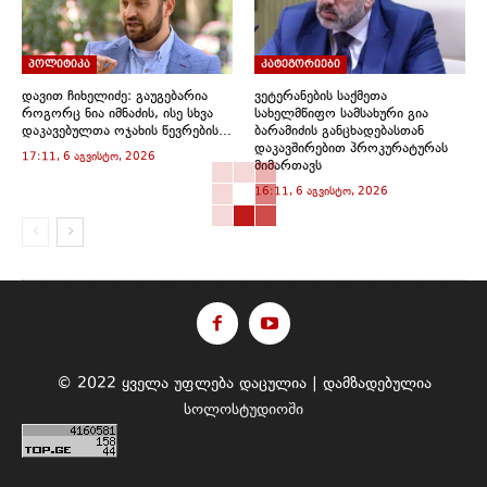
n
n
n
n
n
)
e
e
n
n
n
n
n
w
e
e
e
e
s
w
w
w
w
w
i
i
w
w
w
w
n
პოლიტიკა
კატეგორიები
n
i
i
i
i
n
d
n
n
n
n
e
დავით ჩიხელიძე: გაუგებარია
ვეტერანების საქმეთა
o
d
d
d
d
w
როგორც ნია იმნაძის, ისე სხვა
სახელმწიფო სამსახური გია
w
o
o
o
o
w
დაკავებულთა ოჯახის წევრების...
ბარამიძის განცხადებასთან
)
w
w
w
w
i
)
)
)
)
n
დაკავშირებით პროკურატურას
17:11, 6 აგვისტო, 2026
d
მიმართავს
o
w
16:11, 6 აგვისტო, 2026
)
© 2022 ყველა უფლება დაცულია | დამზადებულია
სოლოსტუდიოში