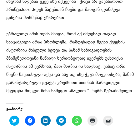
მაგრამ წლებია უკვე ასე იქცევიან “ქოცი არ გავახაროთ”
პრინციპით. პლუს ნაცებთან ჩხუბი და მათგან ლანძღვა-
გინების მოსმენაც ეზარებათ.
უბრალოდ იმის თქმა მინდა, რომ აქ იმდენად თავად
სააკაშვილი არაა პრობლემა, რამდენადაც ჩვენი ქვეყნის
ისტორიის მისეული ხედვა და სანამ საზოგადოების
მნიშვნელოვანი ნაწილი სერიოზულად იჯერებს უახლესი
ისტორიის ამ ვერსიას, მათ შორის ის ხალხიც, ვისაც ორი
წიგნი წაკითხული აქვს და ასე თუ ისე ჭკუა მოეკითხება, მანამ
გარანტირებული გვაქვს კრებსითი ბიძინას მარადიული
მეუფება მთელი მისი სამეფო ამალით.”- წერს ზურაბიშვილი.
გააზიარე:
C
C
C
C
C
C
C
l
l
l
l
l
l
l
i
i
i
i
i
i
i
c
c
c
c
c
c
c
k
k
k
k
k
k
k