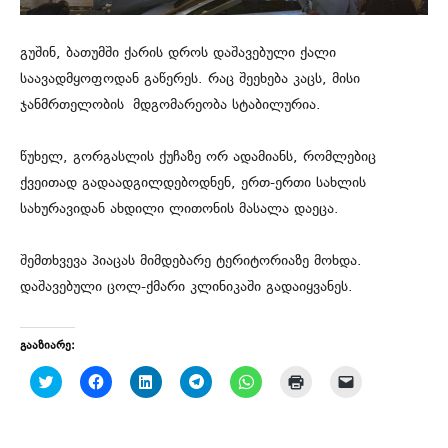
გუშინ, ბათუმში ქარის დროს დაშავებული ქალი
საავადმყოფოდან გაწერეს. რაც შეეხება კაცს, მისი
ჯანმრთელობის მდგომარეობა სტაბილურია.
წუხელ, გორგასლის ქუჩაზე ორ ადამიანს, რომლებიც
ქვეითად გადაადგილდებოდნენ, ერთ-ერთი სახლის
სახურავიდან ახდილი ლითონის მასალა დაეცა.
შემთხვევა პიაცას მიმდებარე ტერიტორიაზე მოხდა.
დაშავებული ცოლ-ქმარი კლინიკაში გადაიყვანეს.
გააზიარე:
C
C
C
C
C
C
C
l
l
l
l
l
l
l
i
i
i
i
i
i
i
c
c
c
c
c
c
c
k
k
k
k
k
k
k
t
t
t
t
t
t
t