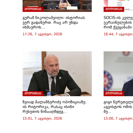
i
s
s
s
s
o
O
n
i
i
i
i
w
p
n
n
n
n
n
)
e
პოლიტიკა
პოლიტიკა
e
n
n
n
n
n
w
e
e
e
e
s
გურამ ნიკოლაშვილი: ისტორიას
SOCIS-ის კვლე
w
w
w
w
w
i
ვერ გადაწერთ. რაც არ უნდა
უკრაინელების 
i
w
w
w
w
n
იხმაუროს...
რომ ქვეყანაში
n
i
i
i
i
n
d
n
n
n
n
e
17:26, 7 აგვისტო, 2026
16:44, 7 აგვისტო
o
d
d
d
d
w
w
o
o
o
o
w
)
w
w
w
w
i
)
)
)
)
n
d
o
w
)
პოლიტიკა
პოლიტიკა
ზვიად შალამბერიძე ოპოზიციაზე:
გიგი წერეთელ
ის რიტორიკა, რასაც ისინი
აგვისტოს ომის
რუსეთის წინააღმდეგ...
მე...
15:01, 7 აგვისტო, 2026
15:00, 7 აგვისტო