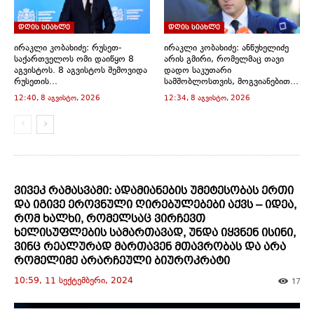
w
e
e
e
e
s
w
w
w
w
w
i
i
w
w
w
w
n
დღის სიახლე
დღის სიახლე
n
i
i
i
i
n
d
n
n
n
n
e
ირაკლი კობახიძე: რუსეთ-
ირაკლი კობახიძე: ანწუხელიძე
o
d
d
d
d
w
საქართველოს ომი დაიწყო 8
არის გმირი, რომელმაც თავი
w
o
o
o
o
w
აგვისტოს. 8 აგვისტოს შემოვიდა
დადო საკუთარი
)
w
w
w
w
i
)
)
)
)
n
რუსეთის...
სამშობლოსთვის, მოგვიანებით...
d
12:40, 8 აგვისტო, 2026
12:34, 8 აგვისტო, 2026
o
w
)