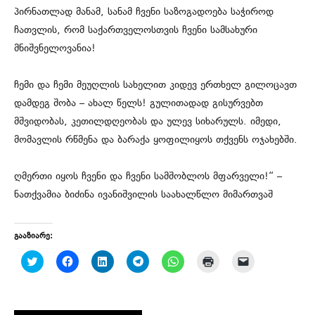
პირნათლად მანამ, სანამ ჩვენი საზოგადოება საჭიროდ
ჩათვლის, რომ საქართველოსთვის ჩვენი სამსახური
მნიშვნელოვანია!
ჩემი და ჩემი მეუღლის სახელით კიდევ ერთხელ გილოცავთ
დამდეგ შობა – ახალ წელს! გულითადად გისურვებთ
მშვიდობას, კეთილდღეობას და ულევ სიხარულს. იმედი,
მომავლის რწმენა და ბარაქა ყოფილიყოს თქვენს ოჯახებში.
ღმერთი იყოს ჩვენი და ჩვენი სამშობლოს მფარველი!“ –
ნათქვამია ბიძინა ივანიშვილის საახალწლო მიმართვაშ
გააზიარე:
C
C
C
C
C
C
C
l
l
l
l
l
l
l
i
i
i
i
i
i
i
c
c
c
c
c
c
c
k
k
k
k
k
k
k
t
t
t
t
t
t
t
o
o
o
o
o
o
o