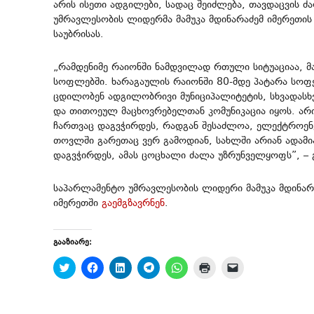
არის ისეთი ადგილები, სადაც შეიძლება, თავდაცვის ძ
უმრავლესობის ლიდერმა მამუკა მდინარაძემ იმერეთი
საუბრისას.
„რამდენიმე რაიონში ნამდვილად რთული სიტუაციაა, მა
სოფლებში. ხარაგაულის რაიონში 80-მდე პატარა სოფე
ცდილობენ ადგილობრივი მუნიციპალიტეტის, სხვადასხ
და თითოეულ მაცხოვრებელთან კომუნიკაცია იყოს. არი
ჩართვაც დაგვჭირდეს, რადგან შესაძლოა, ელექტროენე
თოვლში გარეთაც ვერ გამოდიან, სახლში არიან ადამია
დაგვჭირდეს, ამას ცოცხალი ძალა უზრუნველყოფს”, – გ
საპარლამენტო უმრავლესობის ლიდერი მამუკა მდინარა
იმერეთში
გაემგზავრნენ
.
გააზიარე:
C
C
C
C
C
C
C
l
l
l
l
l
l
l
i
i
i
i
i
i
i
c
c
c
c
c
c
c
k
k
k
k
k
k
k
t
t
t
t
t
t
t