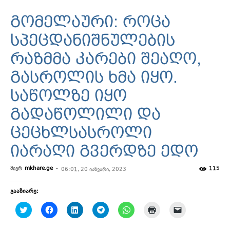
გომელაური: როცა
სპეცდანიშნულების
რაზმმა კარები შეაღო,
გასროლის ხმა იყო.
საწოლზე იყო
გადაწოლილი და
ცეცხლსასროლი
იარაღი გვერდზე ედო
მიერ
mkhare.ge
-
115
06:01, 20 იანვარი, 2023
გააზიარე:
Click
Click
Click
Click
Click
Click
Click
to
to
to
to
to
to
to
share
share
share
share
share
print
email
on
on
on
on
on
(Opens
a