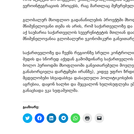
ევროინტეგრაციის პროცესს, რაც მართლაც შეჩერებული
გლობალურ მსოფლიო გადანაწილების პროექტში მხოლო
მნიშვნელოვანი თემა ის არის, რომ საქართველოზე და
აქ საუბარია საქართველოს სუვერენიტეტის მთლიან და
მნიშვნელოვანია გლობალური ეკონომიკური განვითარე
საქართველოზე და ჩვენს რეგიონზე სრული კონტროლი
შედის და სწორედ აქედან გამომდინარე საქართველოს 
ბოლო პერიოდში მსოფლიოში განვითარებული მოვლენე
განახორციელა დარტყმები ირანზე), კიდევ უფრო ზრდი
მცდელობები სხვადასხვა დასავლელი პოლიტიკოსების 
აგრესია, დაყონ ხალხი და შეცვალონ ხელისუფლება ემ
განაცხადა ეკა სეფაშვილმა.
გააზიარე:
C
C
C
C
C
C
C
l
l
l
l
l
l
l
i
i
i
i
i
i
i
c
c
c
c
c
c
c
k
k
k
k
k
k
k