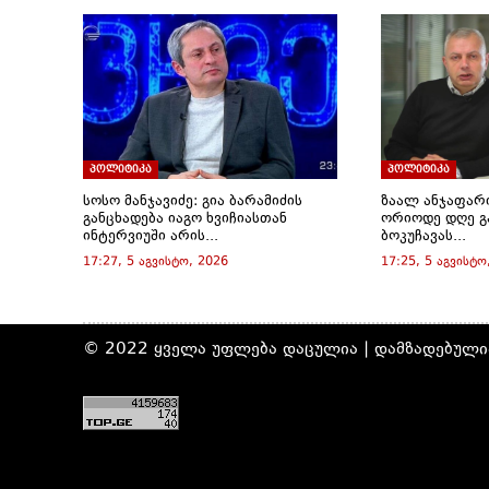
)
)
)
)
n
d
o
w
)
პოლიტიკა
პოლიტიკა
სოსო მანჯავიძე: გია ბარამიძის
ზაალ ანჯაფარ
განცხადება იაგო ხვიჩიასთან
ორიოდე დღე გ
ინტერვიუში არის...
ბოკუჩავას...
17:27, 5 აგვისტო, 2026
17:25, 5 აგვისტო