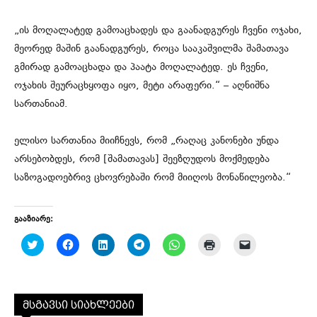
„ის მოღალატედ გამოაცხადეს და გაანადგურეს ჩვენი ოჯახი,
მეორედ მაშინ გაანადგურეს, როცა სააკაშვილმა შამათავა
გმირად გამოაცხადა და პაატა მოღალატედ. ეს ჩვენი,
ოჯახის შეურაცხყოფა იყო, მეტი არაფერი.“ – აღნიშნა
სართანიამ.
ელისო სართანია მიიჩნევს, რომ „რაღაც კანონები უნდა
არსებობდეს, რომ [შამათავას] შეეზღუდოს მოქმედება
საზოგადოებრივ ცხოვრებაში რომ მიიღოს მონაწილეობა.“
გააზიარე:
C
C
C
C
C
C
C
l
l
l
l
l
l
l
i
i
i
i
i
i
i
c
c
c
c
c
c
c
k
k
k
k
k
k
k
t
t
t
t
t
t
t
o
o
o
o
o
o
o
მსგავსი სიახლეები
s
s
s
s
s
p
e
h
h
h
h
h
r
m